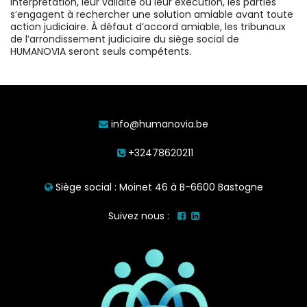
interprétation, leur validité ou leur exécution, les parties
s’engagent à rechercher une solution amiable avant toute
action judiciaire. À défaut d’accord amiable, les tribunaux
de l’arrondissement judiciaire du siège social de
HUMANOVIA seront seuls compétents.
info@humanovia.be
+32478620211
Siège social : Moinet 46 à B-6600 Bastogne
Suivez nous :