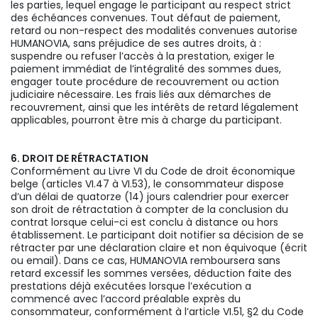
les parties, lequel engage le participant au respect strict
des échéances convenues. Tout défaut de paiement,
retard ou non-respect des modalités convenues autorise
HUMANOVIA, sans préjudice de ses autres droits, à :
suspendre ou refuser l’accès à la prestation, exiger le
paiement immédiat de l’intégralité des sommes dues,
engager toute procédure de recouvrement ou action
judiciaire nécessaire. Les frais liés aux démarches de
recouvrement, ainsi que les intérêts de retard légalement
applicables, pourront être mis à charge du participant.
6. DROIT DE RÉTRACTATION
Conformément au Livre VI du Code de droit économique
belge (articles VI.47 à VI.53), le consommateur dispose
d’un délai de quatorze (14) jours calendrier pour exercer
son droit de rétractation à compter de la conclusion du
contrat lorsque celui-ci est conclu à distance ou hors
établissement. Le participant doit notifier sa décision de se
rétracter par une déclaration claire et non équivoque (écrit
ou email). Dans ce cas, HUMANOVIA remboursera sans
retard excessif les sommes versées, déduction faite des
prestations déjà exécutées lorsque l’exécution a
commencé avec l’accord préalable exprès du
consommateur, conformément à l’article VI.51, §2 du Code