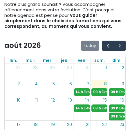
Notre plus grand souhait ? Vous accompagner
efficacement dans votre évolution. C’est pourquoi
notre agenda est pensé pour
vous guider
simplement dans le choix des formations qui vous
correspondent, au moment qui vous convient.
août 2026
today
lun.
mar.
mer.
jeu.
ven.
sam.
dim.
27
28
29
30
31
1
2
3
4
5
6
7
8
9
14 h
Devenir Coach PNL – Base
09 h
Devenir Coach P
09 h
Deveni
10
11
12
13
14
15
16
14 h
Devenir Coach PNL – Base
09 h
Devenir Coach P
09 h
Deveni
09 h
Weeke
17
18
19
20
21
22
23