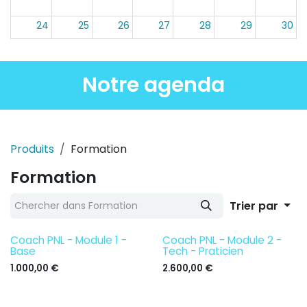
24
25
26
27
28
29
30
31
1
2
3
4
5
6
Notre agenda
13:30
Devenir Coach PNL – Bases
13:30
Devenir hypnothérapeute
09 h
Devenir Hypno L
Produits
Formation
Formation
Trier par
Coach PNL - Module 1 -
Coach PNL - Module 2 -
Base
Tech - Praticien
1.000,00
€
2.600,00
€